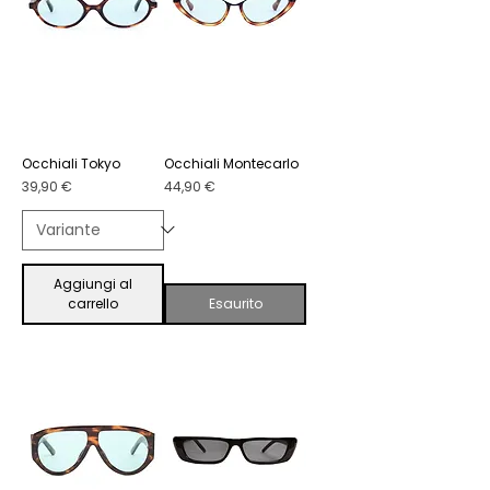
Occhiali Tokyo
Occhiali Montecarlo
Prezzo
Prezzo
39,90 €
44,90 €
Aggiungi al
carrello
Esaurito