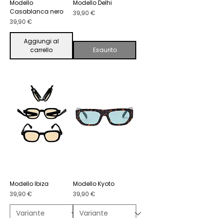
Modello
Modello Delhi
Casablanca nero
Prezzo
39,90 €
Prezzo
39,90 €
Aggiungi al
carrello
Esaurito
Modello Ibiza
Modello Kyoto
Prezzo
Prezzo
39,90 €
39,90 €