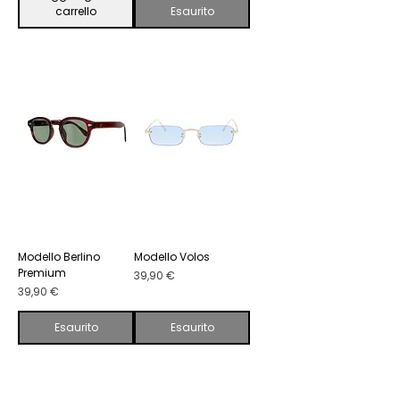
carrello
Esaurito
Modello Berlino
Modello Volos
Premium
Prezzo
39,90 €
Prezzo
39,90 €
Esaurito
Esaurito