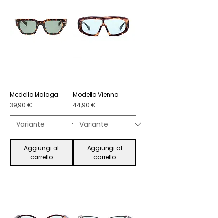
Modello Malaga
Modello Vienna
Prezzo
Prezzo
39,90 €
44,90 €
Aggiungi al
Aggiungi al
carrello
carrello