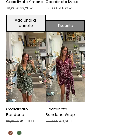
Coordinato Kimono
Coordinato Kyoto
Prezzo regolare
Prezzo scontato
Prezzo regolare
Prezzo scontato
63,20 €
41,60 €
79,00 €
52,00 €
Aggiungi al
carrello
Esaurito
Coordinato
Coordinato
Bandana
Bandana Wrap
Prezzo regolare
Prezzo scontato
Prezzo regolare
Prezzo scontato
49,60 €
49,60 €
62,00 €
62,00 €