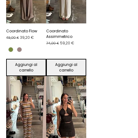
Coordinato Flow
Coordinato
Assimmetrico
Prezzo regolare
Prezzo scontato
39,20 €
49,00 €
Prezzo regolare
Prezzo scontato
59,20 €
74,00 €
Aggiungi al
Aggiungi al
carrello
carrello