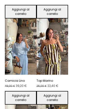
Aggiungi al
Aggiungi al
carrello
carrello
Camicia Lino
Top Marino
Prezzo regolare
Prezzo scontato
Prezzo regolare
Prezzo scontato
39,20 €
22,40 €
49,00 €
28,00 €
Aggiungi al
Aggiungi al
carrello
carrello