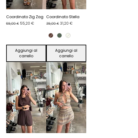
Coordinato Zig Zag
Coordinato Stella
Prezzo regolare
Prezzo scontato
Prezzo regolare
Prezzo scontato
55,20 €
31,20 €
69,00 €
39,00 €
Aggiungi al
Aggiungi al
carrello
carrello