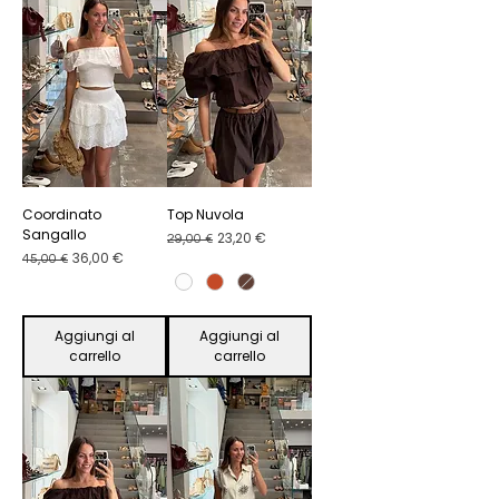
Coordinato
Top Nuvola
Sangallo
Prezzo regolare
Prezzo scontato
23,20 €
29,00 €
Prezzo regolare
Prezzo scontato
36,00 €
45,00 €
Aggiungi al
Aggiungi al
carrello
carrello