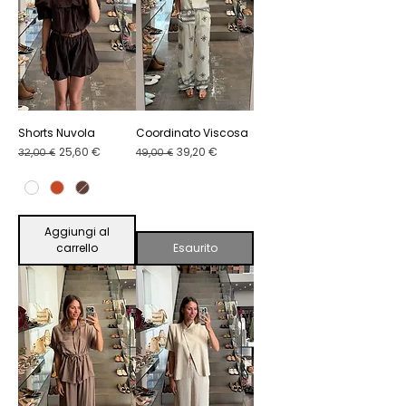
Shorts Nuvola
Coordinato Viscosa
Prezzo regolare
Prezzo scontato
Prezzo regolare
Prezzo scontato
25,60 €
39,20 €
32,00 €
49,00 €
Aggiungi al
carrello
Esaurito