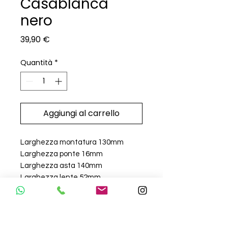
Casablanca
nero
Prezzo
39,90 €
Quantità
*
Aggiungi al carrello
Larghezza montatura 130mm
Larghezza ponte 16mm
Larghezza asta 140mm
Larghezza lente 52mm
Modello Unisex
Misure 130-140
Packaging Box brandizzato +
panno pulizia