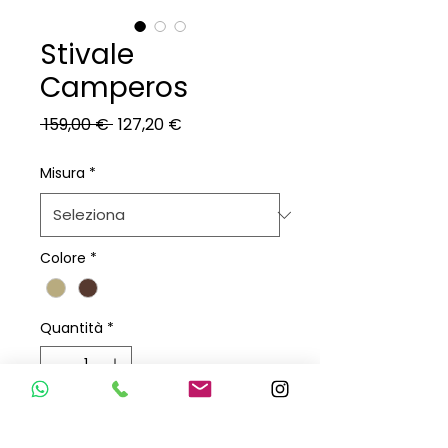
Stivale
Camperos
Prezzo
Prezzo
 159,00 € 
127,20 €
regolare
scontato
Misura
*
Colore
*
Quantità
*
Aggiungi al carrello