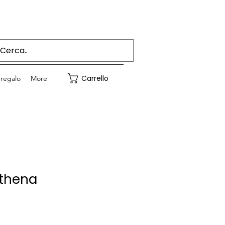
Accedi
Carrello
regalo
More
thena
Prezzo
e
scontato