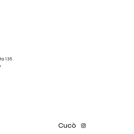
ta 135
o
Cucò