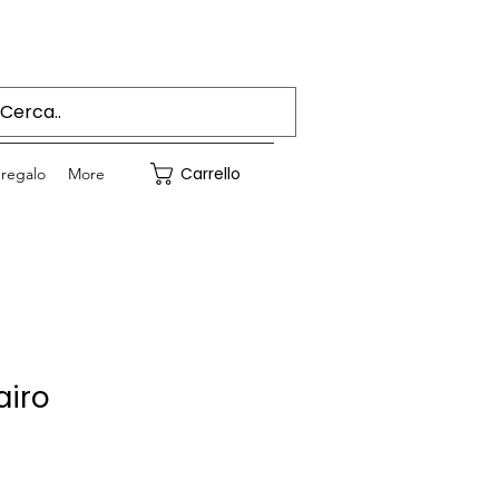
Accedi
Carrello
regalo
More
airo