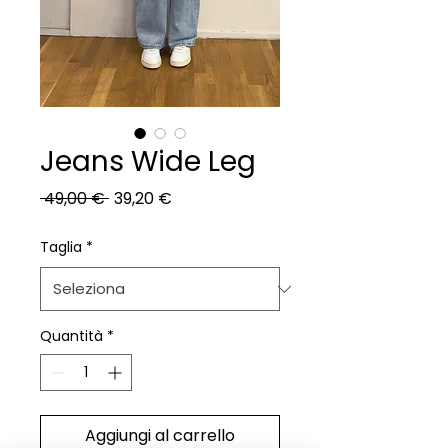
Jeans Wide Leg
Prezzo
Prezzo
 49,00 € 
39,20 €
regolare
scontato
Taglia
*
Quantità
*
Aggiungi al carrello