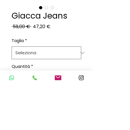
Giacca Jeans
Prezzo
Prezzo
 59,00 € 
47,20 €
regolare
scontato
Taglia
*
Quantità
*
Aggiungi al carrello