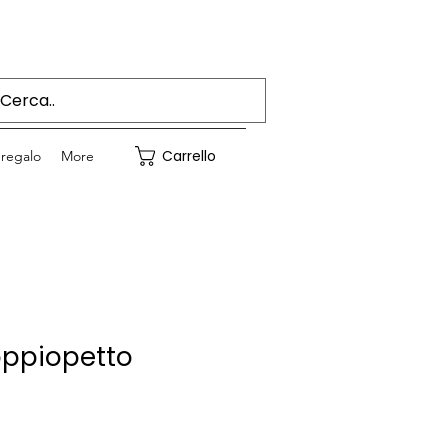
Accedi
Carrello
regalo
More
ppiopetto
Prezzo
€
e
scontato