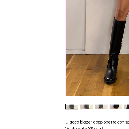
Giacca blazer doppiopetto con spa
Veste dalla XS alla L.