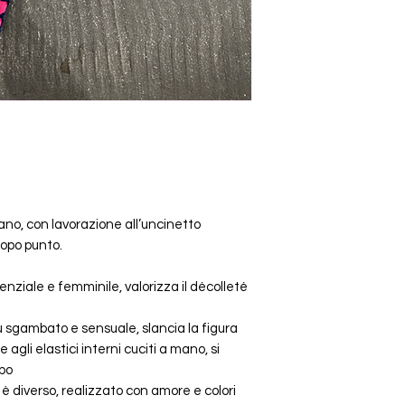
o, con lavorazione all’uncinetto
dopo punto.
senziale e femminile, valorizza il décolleté
più sgambato e sensuale, slancia la figura
 agli elastici interni cuciti a mano, si
po
è diverso, realizzato con amore e colori