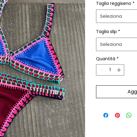
Taglia reggiseno
*
Seleziona
Taglia slip
*
Seleziona
Quantità
*
Aggi