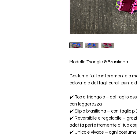
Modello Triangle & Brasiliana
Costume fatto interamente a man
colorata e dettagli curati punto 
✔️ Top a triangolo – dal taglio es
con leggerezza
✔️ Slip a brasiliana – con taglio 
✔️ Reversibile e regolabile – grazie
adatta perfettamente al tuo cor
✔️ Unico e vivace – ogni costume 