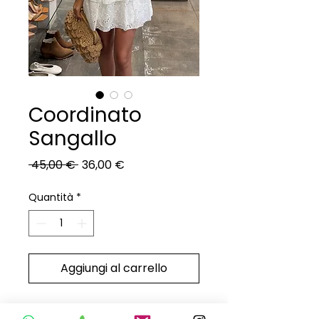
Coordinato
Sangallo
Prezzo
Prezzo
 45,00 € 
36,00 €
regolare
scontato
Quantità
*
Aggiungi al carrello
Coordinato in tessuto sangallo