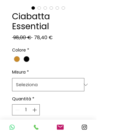
Ciabatta
Essential
Prezzo
Prezzo
 98,00 € 
78,40 €
regolare
scontato
Colore
*
Misura
*
Quantità
*
Aggiungi al carrello