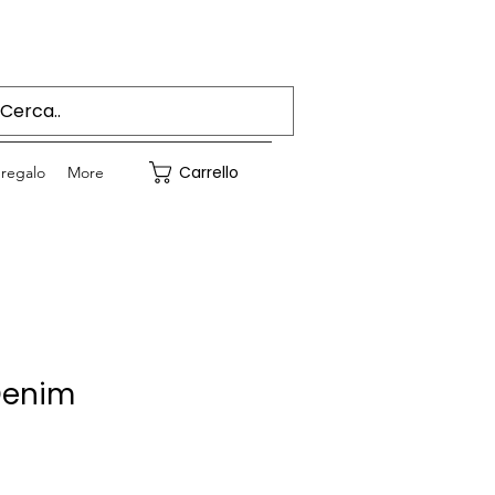
Accedi
Carrello
regalo
More
Denim
Prezzo
e
scontato