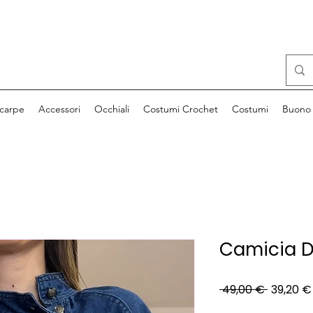
carpe
Accessori
Occhiali
Costumi Crochet
Costumi
Buono 
Camicia 
Prezzo
 49,00 € 
39,20 €
regolar