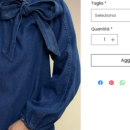
Taglia
*
Seleziona
Quantità
*
Aggi