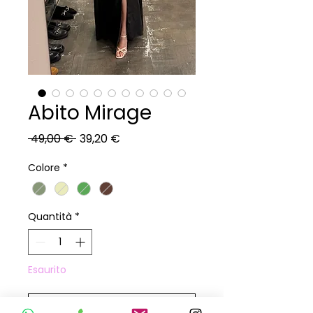
Abito Mirage
Prezzo
Prezzo
 49,00 € 
39,20 €
regolare
scontato
Colore
*
Quantità
*
Esaurito
Avvisami quando è disponibile