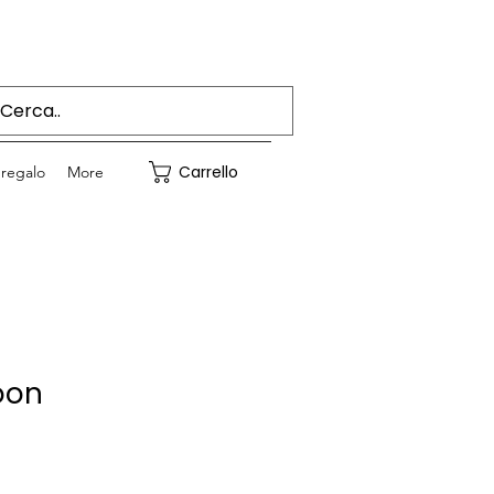
Accedi
Carrello
regalo
More
oon
rezzo
contato