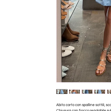
Abito corto con spalline sottili, sc
Chiusura con fiocco regolabile sul