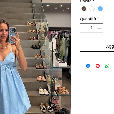
Colore
*
Quantità
*
Aggi