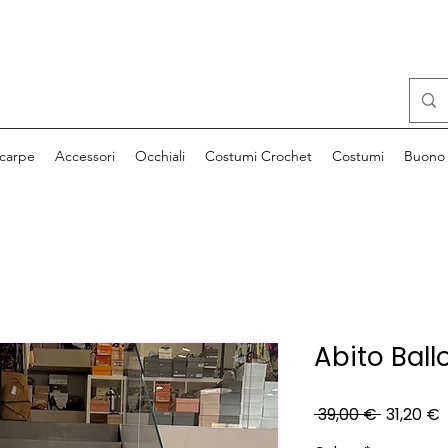
carpe
Accessori
Occhiali
Costumi Crochet
Costumi
Buono 
Abito Ball
Prezzo
P
 39,00 € 
31,20 €
regolare
s