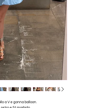
ollo a V e gonna balloon.
 retro e fit morbido.