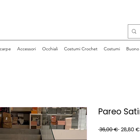
carpe
Accessori
Occhiali
Costumi Crochet
Costumi
Buono 
Pareo Sat
Prezzo
 36,00 € 
28,80 €
regolar