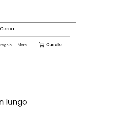
Accedi
Carrello
regalo
More
in lungo
Prezzo
e
scontato